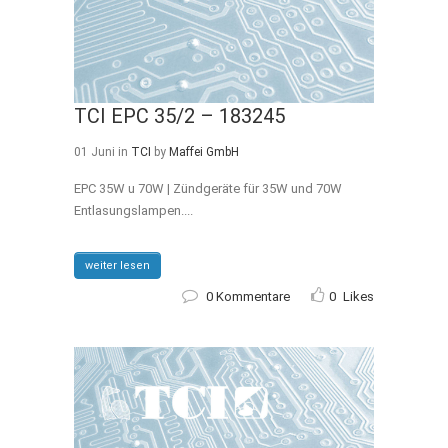
TCI EPC 35/2 – 183245
01 Juni
in
TCI
by
Maffei GmbH
EPC 35W u 70W | Zündgeräte für 35W und 70W
Entlasungslampen....
weiter lesen
0 Kommentare
0
Likes