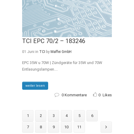
TCI EPC 70/2 – 183246
01 Juni
in
TCI
by
Maffei GmbH
EPC 35W u 70W | Zündgeräte für 35W und 70W
Entlasungslampen....
weiter lesen
0 Kommentare
0
Likes
1
2
3
4
5
6
7
8
9
10
11