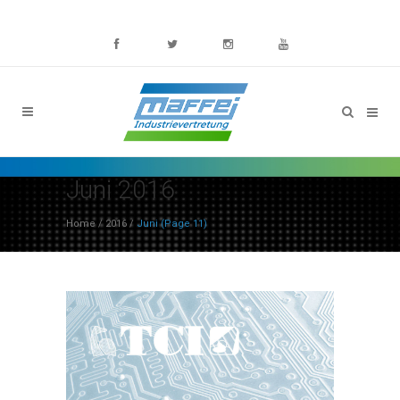
Juni 2016
Home
/
2016
/
Juni
(Page 11)