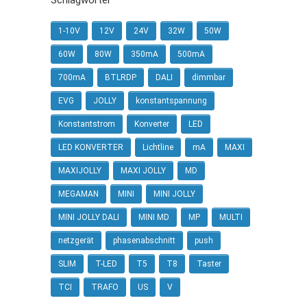
Schlagwörter
1-10V
12V
24V
32W
50W
60W
80W
350mA
500mA
700mA
BTLRDP
DALI
dimmbar
EVG
JOLLY
konstantspannung
Konstantstrom
Konverter
LED
LED KONVERTER
Lichtline
mA
MAXI
MAXIJOLLY
MAXI JOLLY
MD
MEGAMAN
MINI
MINI JOLLY
MINI JOLLY DALI
MINI MD
MP
MULTI
netzgerät
phasenabschnitt
push
SLIM
T-LED
T5
T8
Taster
TCI
TRAFO
US
V