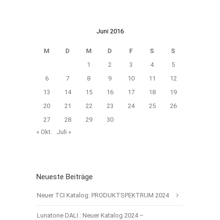
Juni 2016
M
D
M
D
F
S
S
1
2
3
4
5
6
7
8
9
10
11
12
13
14
15
16
17
18
19
20
21
22
23
24
25
26
27
28
29
30
« Okt.
Juli »
Neueste Beiträge
Neuer TCI Katalog: PRODUKTSPEKTRUM 2024
Lunatone DALI : Neuer Katalog 2024 –