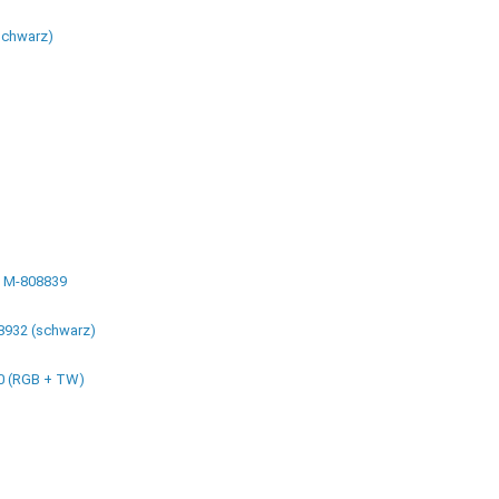
schwarz)
e M-808839
8932 (schwarz)
0 (RGB + TW)