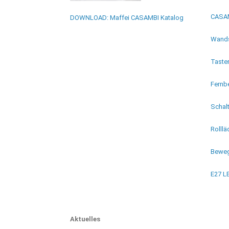
CASAM
DOWNLOAD: Maffei CASAMBI Katalog
Wands
Taste
Fernb
Schal
Rolll
Beweg
E27 L
Aktuelles