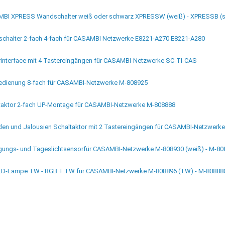
BI XPRESS Wandschalter weiß oder schwarz XPRESSW (weiß) - XPRESSB (
chalter 2-fach 4-fach für CASAMBI Netzwerke E8221-A270 E8221-A280
rinterface mit 4 Tastereingängen für CASAMBI-Netzwerke SC-TI-CAS
edienung 8-fach für CASAMBI-Netzwerke M-808925
taktor 2-fach UP-Montage für CASAMBI-Netzwerke M-808888
äden und Jalousien Schaltaktor mit 2 Tastereingängen für CASAMBI-Netzwerk
ungs- und Tageslichtsensorfür CASAMBI-Netzwerke M-808930 (weiß) - M-80
ED-Lampe TW - RGB + TW für CASAMBI-Netzwerke M-808896 (TW) - M-80888