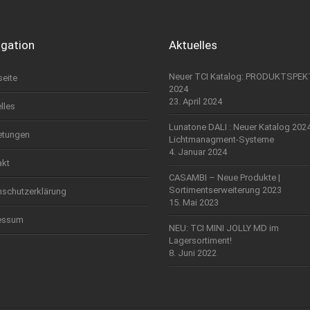
igation
Aktuelles
Neuer TCI Katalog: PRODUKTSPE
seite
2024
23. April 2024
lles
Lunatone DALI : Neuer Katalog 202
etungen
Lichtmanagment-Systeme
4. Januar 2024
akt
CASAMBI – Neue Produkte |
Sortimentserweiterung 2023
nschutzerklärung
15. Mai 2023
essum
NEU: TCI MINI JOLLY MD im
Lagersortiment!
8. Juni 2022