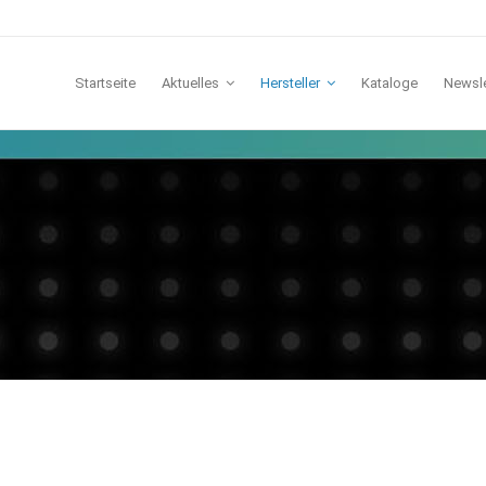
Startseite
Aktuelles
Hersteller
Kataloge
Newsle
TCI
Lichtline
IDV
Galaxy
Lunatone
Casambi