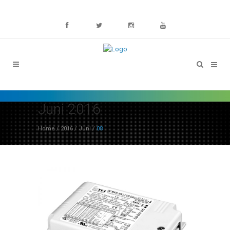
Juni 2016
Home
/
2016
/
Juni
/
08