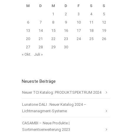
M
D
M
D
F
S
S
1
2
3
4
5
6
7
8
9
10
11
12
13
14
15
16
17
18
19
20
21
22
23
24
25
26
27
28
29
30
« Okt.
Juli »
Neueste Beiträge
Neuer TCI Katalog: PRODUKTSPEKTRUM 2024
Lunatone DALI : Neuer Katalog 2024 –
Lichtmanagment-Systeme
CASAMBI – Neue Produkte |
Sortimentserweiterung 2023