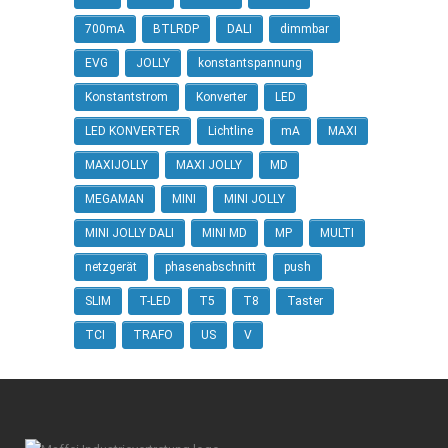
700mA
BTLRDP
DALI
dimmbar
EVG
JOLLY
konstantspannung
Konstantstrom
Konverter
LED
LED KONVERTER
Lichtline
mA
MAXI
MAXIJOLLY
MAXI JOLLY
MD
MEGAMAN
MINI
MINI JOLLY
MINI JOLLY DALI
MINI MD
MP
MULTI
netzgerät
phasenabschnitt
push
SLIM
T-LED
T5
T8
Taster
TCI
TRAFO
US
V