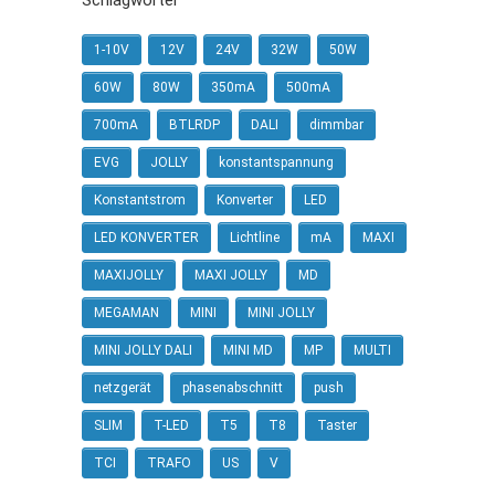
Schlagwörter
1-10V
12V
24V
32W
50W
60W
80W
350mA
500mA
700mA
BTLRDP
DALI
dimmbar
EVG
JOLLY
konstantspannung
Konstantstrom
Konverter
LED
LED KONVERTER
Lichtline
mA
MAXI
MAXIJOLLY
MAXI JOLLY
MD
MEGAMAN
MINI
MINI JOLLY
MINI JOLLY DALI
MINI MD
MP
MULTI
netzgerät
phasenabschnitt
push
SLIM
T-LED
T5
T8
Taster
TCI
TRAFO
US
V