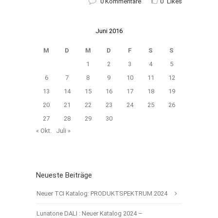
0 Kommentare
0
Likes
Juni 2016
M
D
M
D
F
S
S
1
2
3
4
5
6
7
8
9
10
11
12
13
14
15
16
17
18
19
20
21
22
23
24
25
26
27
28
29
30
« Okt.
Juli »
Neueste Beiträge
Neuer TCI Katalog: PRODUKTSPEKTRUM 2024
Lunatone DALI : Neuer Katalog 2024 –