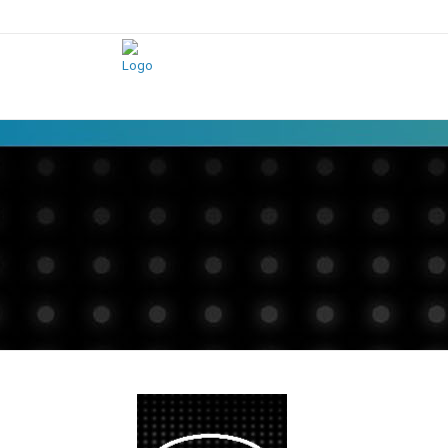
PCE
Merz
Moser
Schultze