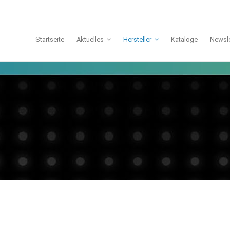
Startseite
Aktuelles
Hersteller
Kataloge
Newsle
TCI
Lichtline
IDV
Galaxy
Lunatone
Casambi