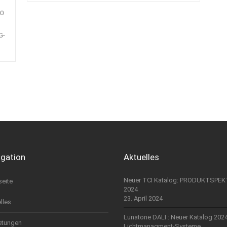
50
G-
igation
Aktuelles
Neuer TCI Katalog: PRODUKTSPE
seite
2024
23. April 2024
lles
Lunatone DALI : Neuer Katalog 202
etungen
Lichtmanagment-Systeme