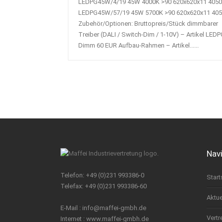
LEDPG45W/4/19 45W 4000K >90 620x620x11 4050
LEDPG45W/57/19 45W 5700K >90 620x620x11 40
Zubehör/Optionen: Bruttopreis/Stück dimmbarer
Treiber (DALI / Switch-Dim / 1-10V) – Artikel LEDP
Dimm 60 EUR Aufbau-Rahmen – Artikel......
Nav
Telefon: +49 (0)231 993386-0
Start
Telefax: +49 (0)231 993386-60
Aktue
E-Mail :
info@maffei-gmbh.de
Vertr
Internet :
www.maffei-gmbh.de