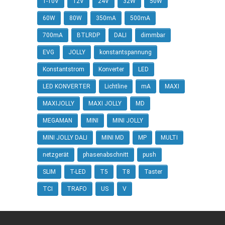
1-10V
12V
24V
32W
50W
60W
80W
350mA
500mA
700mA
BTLRDP
DALI
dimmbar
EVG
JOLLY
konstantspannung
Konstantstrom
Konverter
LED
LED KONVERTER
Lichtline
mA
MAXI
MAXIJOLLY
MAXI JOLLY
MD
MEGAMAN
MINI
MINI JOLLY
MINI JOLLY DALI
MINI MD
MP
MULTI
netzgerät
phasenabschnitt
push
SLIM
T-LED
T5
T8
Taster
TCI
TRAFO
US
V