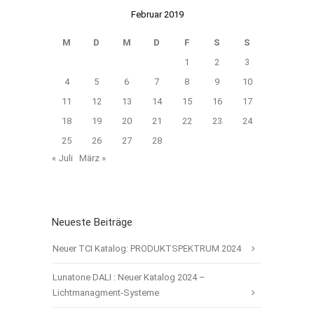
Februar 2019
M
D
M
D
F
S
S
1
2
3
4
5
6
7
8
9
10
11
12
13
14
15
16
17
18
19
20
21
22
23
24
25
26
27
28
« Juli
März »
Neueste Beiträge
Neuer TCI Katalog: PRODUKTSPEKTRUM 2024
Lunatone DALI : Neuer Katalog 2024 –
Lichtmanagment-Systeme