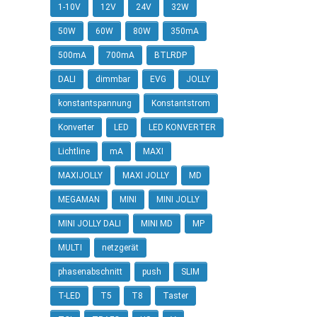
1-10V
12V
24V
32W
50W
60W
80W
350mA
500mA
700mA
BTLRDP
DALI
dimmbar
EVG
JOLLY
konstantspannung
Konstantstrom
Konverter
LED
LED KONVERTER
Lichtline
mA
MAXI
MAXIJOLLY
MAXI JOLLY
MD
MEGAMAN
MINI
MINI JOLLY
MINI JOLLY DALI
MINI MD
MP
MULTI
netzgerät
phasenabschnitt
push
SLIM
T-LED
T5
T8
Taster