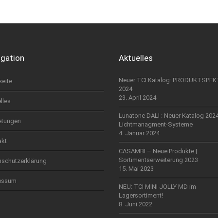
igation
Aktuelles
Neuer TCI Katalog: PRODUKTSPE
seite
2024
23. April 2024
lles
Lunatone DALI : Neuer Katalog 202
etungen
Lichtmanagment-Systeme
4. Januar 2024
akt
CASAMBI – Neue Produkte |
Sortimentserweiterung 2023
nschutzerklärung
15. Mai 2023
essum
NEU: TCI MINI JOLLY MD im
Lagersortiment!
8. Juni 2022