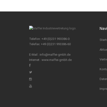
Nav
Telefon: +49 (0)231 993386-0
Start
Telefax: +49 (0)231 993386-60
Aktue
E-Mail :
info@maffei-gmbh.de
Vertr
Internet :
www.maffei-gmbh.de
Kont
Date
Impr