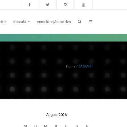
tter
Kontakt
Anmelden|Abmelden
Home
/
CASAMBI
August 2026
M
D
M
D
F
S
S