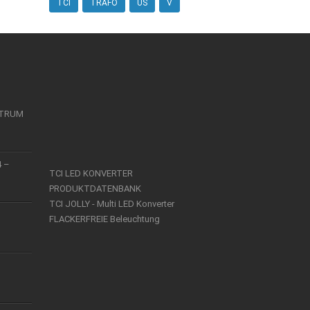
TCI
TRAFO
US
V
KTRUM
4 –
TCI LED KONVERTER
PRODUKTDATENBANK
TCI JOLLY - Multi LED Konverter
FLACKERFREIE Beleuchtung