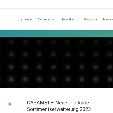
Startseite
Aktuelles
Hersteller
Kataloge
Newsle
TCI
Lichtline
IDV
Galaxy
Lunatone
Casambi
CASAMBI – Neue Produkte |
Sortimentserweiterung 2023