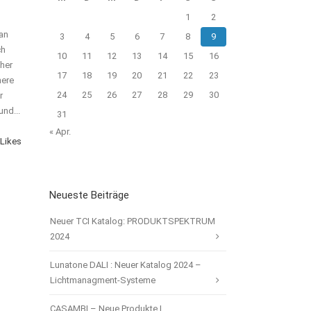
1
2
an
3
4
5
6
7
8
9
ch
10
11
12
13
14
15
16
cher
17
18
19
20
21
22
23
here
24
25
26
27
28
29
30
r
nd...
31
« Apr.
Likes
Neueste Beiträge
Neuer TCI Katalog: PRODUKTSPEKTRUM
2024
Lunatone DALI : Neuer Katalog 2024 –
Lichtmanagment-Systeme
CASAMBI – Neue Produkte |