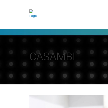
PCE
CASAMBI
Merz
Moser
Schultze