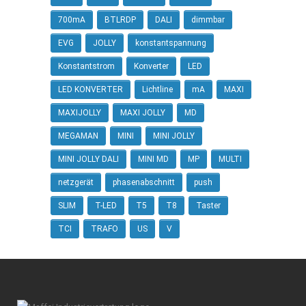
700mA
BTLRDP
DALI
dimmbar
EVG
JOLLY
konstantspannung
Konstantstrom
Konverter
LED
LED KONVERTER
Lichtline
mA
MAXI
MAXIJOLLY
MAXI JOLLY
MD
MEGAMAN
MINI
MINI JOLLY
MINI JOLLY DALI
MINI MD
MP
MULTI
netzgerät
phasenabschnitt
push
SLIM
T-LED
T5
T8
Taster
TCI
TRAFO
US
V