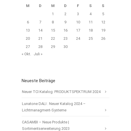
M
D
M
D
F
S
S
1
2
3
4
5
6
7
8
9
10
11
12
13
14
15
16
17
18
19
20
21
22
23
24
25
26
27
28
29
30
« Okt.
Juli »
Neueste Beiträge
Neuer TCI Katalog: PRODUKTSPEKTRUM 2024
Lunatone DALI : Neuer Katalog 2024 –
Lichtmanagment-Systeme
CASAMBI – Neue Produkte |
Sortimentserweiterung 2023