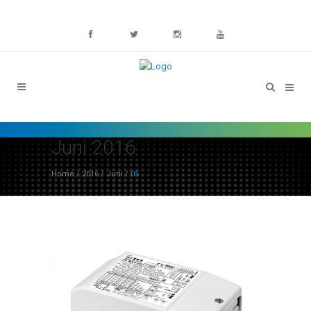
Juni 2016
Home
/
2016
/
Juni
/
05