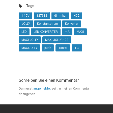
Tags:
1-10V
127312
dimmbar
HC2
JOLLY
Konstantstrom
Konverter
LED
LED KONVERTER
mA
MAXI
MAXI JOLLY
MAXI JOLLY HC2
MAXIJOLLY
push
Taster
TCI
Schreiben Sie einen Kommentar
Du musst
angemeldet
sein, um einen Kommentar
abzugeben.