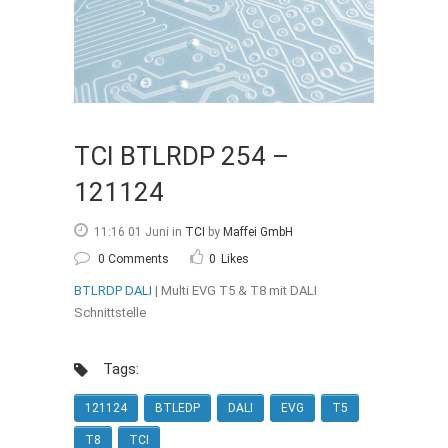
TCI BTLRDP 254 –
121124
11:16 01 Juni
in
TCI
by
Maffei GmbH
0 Comments
0
Likes
BTLRDP DALI
| Multi EVG T5 & T8 mit DALI
Schnittstelle
Tags:
121124
BTLEDP
DALI
EVG
T5
T8
TCI