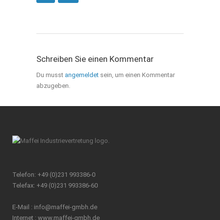
Schreiben Sie einen Kommentar
Du musst
angemeldet
sein, um einen Kommentar
abzugeben.
Telefon: +49 (0)231 993386-0
Telefax: +49 (0)231 993386-60
E-Mail :
info@maffei-gmbh.de
Internet :
www.maffei-gmbh.de