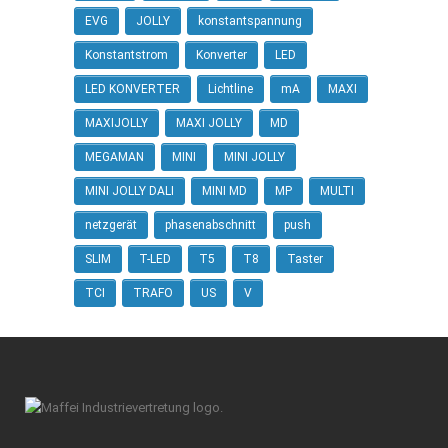
EVG
JOLLY
konstantspannung
Konstantstrom
Konverter
LED
LED KONVERTER
Lichtline
mA
MAXI
MAXIJOLLY
MAXI JOLLY
MD
MEGAMAN
MINI
MINI JOLLY
MINI JOLLY DALI
MINI MD
MP
MULTI
netzgerät
phasenabschnitt
push
SLIM
T-LED
T5
T8
Taster
TCI
TRAFO
US
V