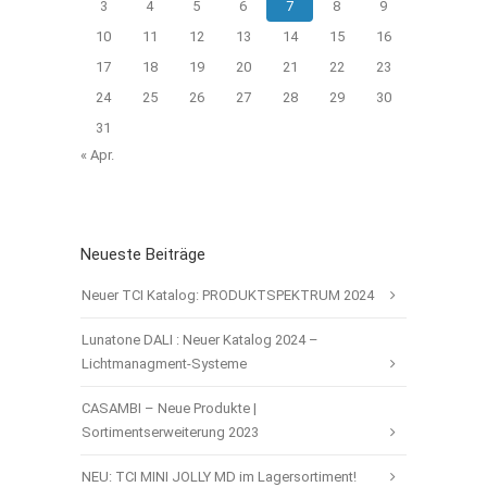
3
4
5
6
7
8
9
10
11
12
13
14
15
16
17
18
19
20
21
22
23
24
25
26
27
28
29
30
31
« Apr.
Neueste Beiträge
Neuer TCI Katalog: PRODUKTSPEKTRUM 2024
Lunatone DALI : Neuer Katalog 2024 –
Lichtmanagment-Systeme
CASAMBI – Neue Produkte |
Sortimentserweiterung 2023
NEU: TCI MINI JOLLY MD im Lagersortiment!