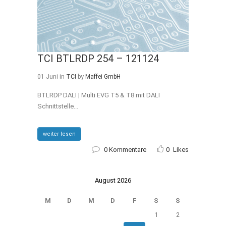
TCI BTLRDP 254 – 121124
01 Juni
in
TCI
by
Maffei GmbH
BTLRDP DALI | Multi EVG T5 & T8 mit DALI
Schnittstelle...
weiter lesen
0 Kommentare
0
Likes
August 2026
M
D
M
D
F
S
S
1
2