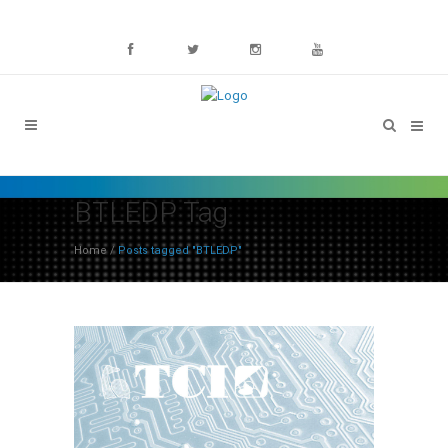
BTLEDP Tag
Home
/
Posts tagged "BTLEDP"