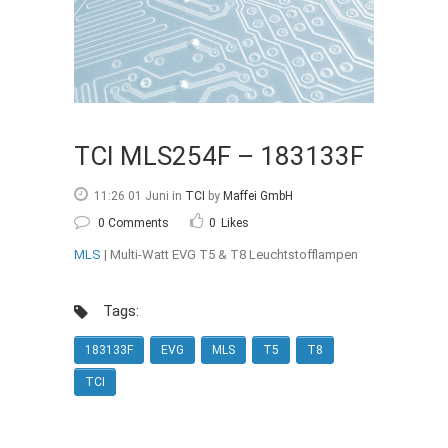
TCI MLS254F – 183133F
11:26 01 Juni
in
TCI
by
Maffei GmbH
0 Comments
0
Likes
MLS
| Multi-Watt EVG T5 & T8 Leuchtstofflampen
Tags:
183133F
EVG
MLS
T5
T8
TCI