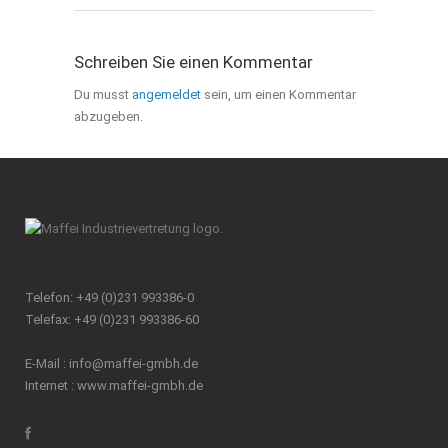
Schreiben Sie einen Kommentar
Du musst
angemeldet
sein, um einen Kommentar
abzugeben.
Telefon: +49 (0)231 993386-0
Telefax: +49 (0)231 993386-60
E-Mail :
info@maffei-gmbh.de
Internet :
www.maffei-gmbh.de