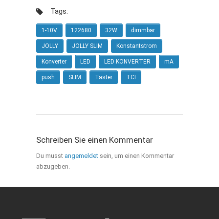
Tags:
1-10V
122680
32W
dimmbar
JOLLY
JOLLY SLIM
Konstantstrom
Konverter
LED
LED KONVERTER
mA
push
SLIM
Taster
TCI
Schreiben Sie einen Kommentar
Du musst
angemeldet
sein, um einen Kommentar
abzugeben.