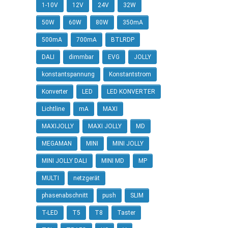
1-10V
12V
24V
32W
50W
60W
80W
350mA
500mA
700mA
BTLRDP
DALI
dimmbar
EVG
JOLLY
konstantspannung
Konstantstrom
Konverter
LED
LED KONVERTER
Lichtline
mA
MAXI
MAXIJOLLY
MAXI JOLLY
MD
MEGAMAN
MINI
MINI JOLLY
MINI JOLLY DALI
MINI MD
MP
MULTI
netzgerät
phasenabschnitt
push
SLIM
T-LED
T5
T8
Taster