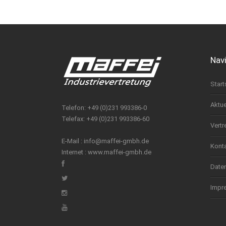
Nav
Start
Aktue
Telefon: +49 (0)231 993386-0
Telefax: +49 (0)231 993386-60
Vertr
E-Mail :
info@maffei-gmbh.de
Kont
Internet :
www.maffei-gmbh.de
Date
Impr