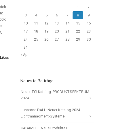
sich
1
2
n:
3
4
5
6
7
8
9
800K
10
11
12
13
14
15
16
es
17
18
19
20
21
22
23
n,
24
25
26
27
28
29
30
31
« Apr.
Likes
Neueste Beiträge
Neuer TCI Katalog: PRODUKTSPEKTRUM
2024
Lunatone DALI : Neuer Katalog 2024 –
Lichtmanagment-Systeme
CASAMBI – Neue Produkte |