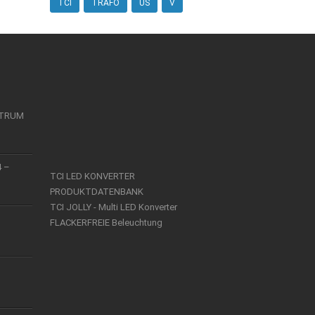
TCI
TRAFO
US
V
KTRUM
4 –
TCI LED KONVERTER
PRODUKTDATENBANK
TCI JOLLY - Multi LED Konverter
FLACKERFREIE Beleuchtung