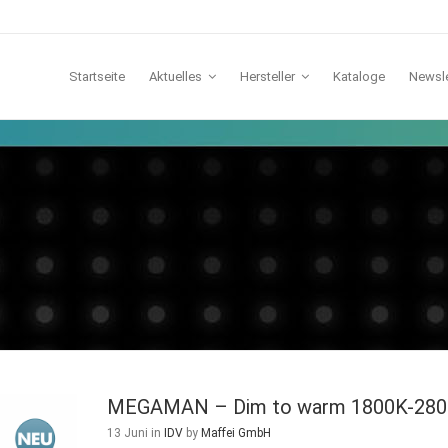
Startseite
Aktuelles
Hersteller
Kataloge
Newsle
TCI
Lichtline
IDV
Galaxy
Lunatone
Casambi
MEGAMAN – Dim to warm 1800K-28
13 Juni
in
IDV
by
Maffei GmbH