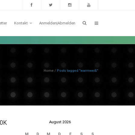
tter
Kontakt
Anmelden|Abmelden
Home
/
Posts tagged "warmweiß"
00K
August 2026
M
D
M
D
F
S
S