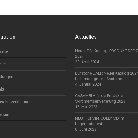
igation
Aktuelles
Neuer TCI Katalog: PRODUKTSPE
seite
2024
23. April 2024
lles
Lunatone DALI : Neuer Katalog 202
etungen
Lichtmanagment-Systeme
4. Januar 2024
akt
CASAMBI – Neue Produkte |
Sortimentserweiterung 2023
nschutzerklärung
15. Mai 2023
essum
NEU: TCI MINI JOLLY MD im
Lagersortiment!
8. Juni 2022