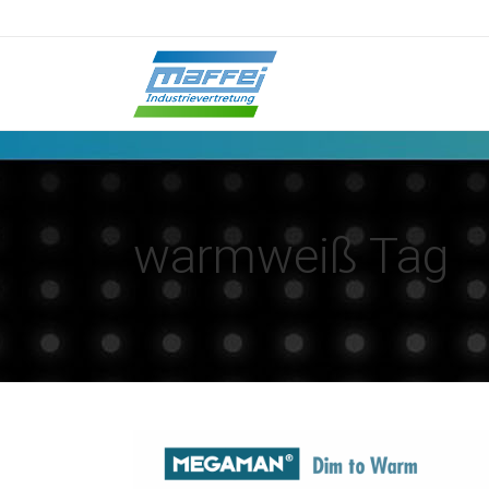
PCE
warmweiß Tag
Merz
Moser
Schultze