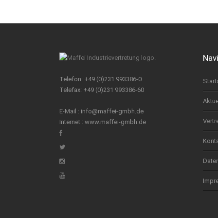
Nav
Telefon: +49 (0)231 993386-0
Start
Telefax: +49 (0)231 993386-60
Aktue
E-Mail :
info@maffei-gmbh.de
Vertr
Internet :
www.maffei-gmbh.de
Kont
Date
Impr