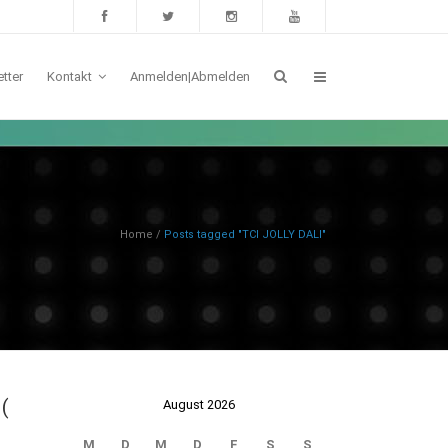
tter
Kontakt
Anmelden|Abmelden
Home
/
Posts tagged "TCI JOLLY DALI"
(
August 2026
M
D
M
D
F
S
S