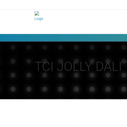
PCE
TCI JOLLY DALI 
Merz
Moser
Schultze