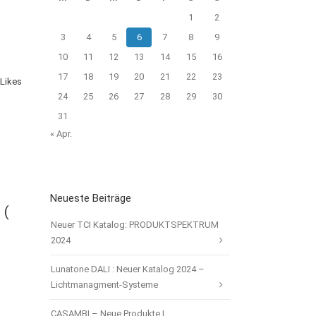
1
2
3
4
5
6
7
8
9
10
11
12
13
14
15
16
17
18
19
20
21
22
23
Likes
24
25
26
27
28
29
30
31
« Apr.
Neueste Beiträge
 (
Neuer TCI Katalog: PRODUKTSPEKTRUM
2024
Lunatone DALI : Neuer Katalog 2024 –
Lichtmanagment-Systeme
CASAMBI – Neue Produkte |