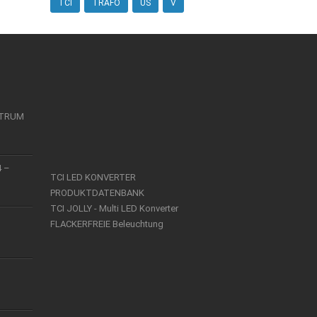
TCI
TRAFO
US
V
KTRUM
4 –
TCI LED KONVERTER
PRODUKTDATENBANK
TCI JOLLY - Multi LED Konverter
FLACKERFREIE Beleuchtung