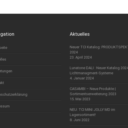
igation
Aktuelles
Neuer TCI Katalog: PRODUKTSPE
seite
2024
23. April 2024
lles
Lunatone DALI : Neuer Katalog 202
etungen
Lichtmanagment-Systeme
4. Januar 2024
akt
CASAMBI – Neue Produkte |
Sortimentserweiterung 2023
nschutzerklärung
15. Mai 2023
essum
NEU: TCI MINI JOLLY MD im
Lagersortiment!
8. Juni 2022