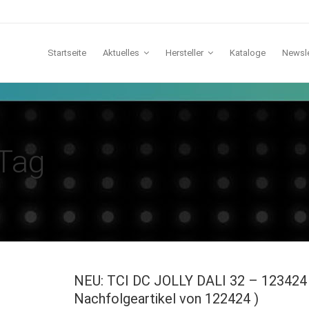
Startseite
Aktuelles
Hersteller
Kataloge
Newsle
TCI
Tag
Lichtline
IDV
Galaxy
Lunatone
Casambi
NEU: TCI DC JOLLY DALI 32 – 123424 
Nachfolgeartikel von 122424 )