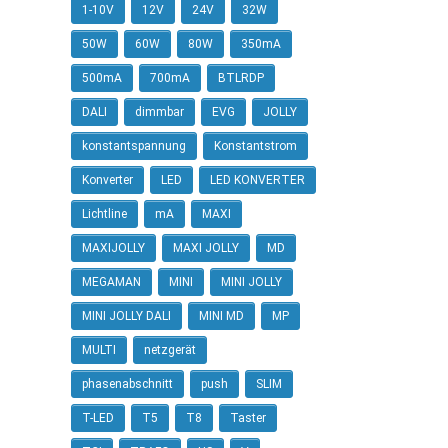
1-10V
12V
24V
32W
50W
60W
80W
350mA
500mA
700mA
BTLRDP
DALI
dimmbar
EVG
JOLLY
konstantspannung
Konstantstrom
Konverter
LED
LED KONVERTER
Lichtline
mA
MAXI
MAXIJOLLY
MAXI JOLLY
MD
MEGAMAN
MINI
MINI JOLLY
MINI JOLLY DALI
MINI MD
MP
MULTI
netzgerät
phasenabschnitt
push
SLIM
T-LED
T5
T8
Taster