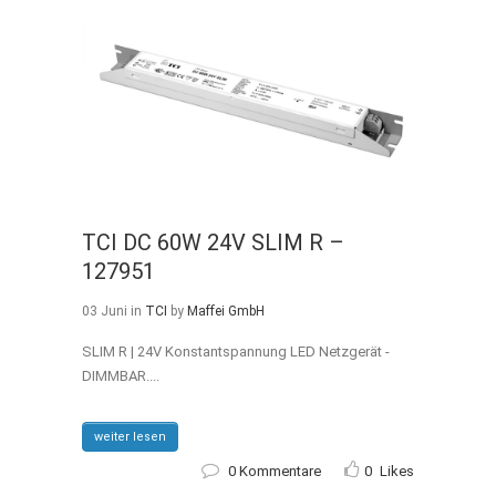
TCI DC 60W 24V SLIM R –
127951
03 Juni
in
TCI
by
Maffei GmbH
SLIM R | 24V Konstantspannung LED Netzgerät -
DIMMBAR....
weiter lesen
0 Kommentare
0
Likes