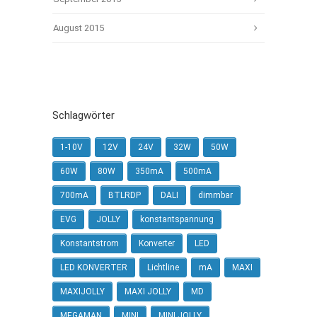
August 2015
Schlagwörter
1-10V
12V
24V
32W
50W
60W
80W
350mA
500mA
700mA
BTLRDP
DALI
dimmbar
EVG
JOLLY
konstantspannung
Konstantstrom
Konverter
LED
LED KONVERTER
Lichtline
mA
MAXI
MAXIJOLLY
MAXI JOLLY
MD
MEGAMAN
MINI
MINI JOLLY