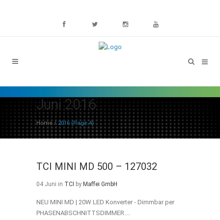
Juni 2016
Home
/
2016
(Page 4)
TCI MINI MD 500 – 127032
04 Juni
in
TCI
by
Maffei GmbH
NEU MINI MD | 20W LED Konverter - Dimmbar per
PHASENABSCHNITTSDIMMER....