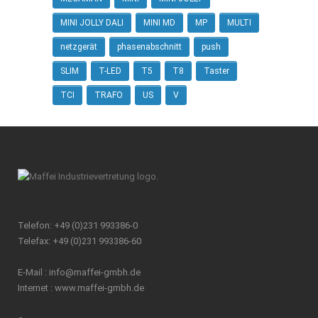
MINI JOLLY DALI
MINI MD
MP
MULTI
netzgerät
phasenabschnitt
push
SLIM
T-LED
T5
T8
Taster
TCI
TRAFO
US
V
Telefon: +49 (0)231 993386-0
Telefax: +49 (0)231 993386-60
E-Mail :
info@maffei-gmbh.de
Internet :
www.maffei-gmbh.de